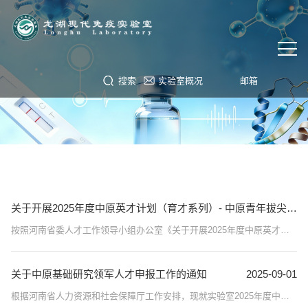
搜索
实验室概况
邮箱
关于开展2025年度中原英才计划（育才系列）- 中原青年拔尖人才（科技创新领域）申报工作的通知
按照河南省委人才工作领导小组办公室《关于开展2025年度中原英才计划（育才系列）申报推荐工作的通知》（豫人才办〔2025〕4号）和河南省科协《关于开展2025年度中原英才计划（育才系列）-中原青年拔尖人才（科技创新领域）申报推荐工作的通知》（豫科协发〔2025〕50号）要求，为做好2025年度中原英才计划（育才系列）-中原青年拔尖人才（科技创新领域）申报工作，现将有关事项通知如下：一、遴选名额与重点支持领域2025年，全省...
2025-09-02
关于中原基础研究领军人才申报工作的通知
2025-09-01
根据河南省人力资源和社会保障厅工作安排，现就实验室2025年度中原英才计划（育才系列）——中原基础研究领军人才申报工作通知如下：一、遴选对象及条件申报人应具有中国国籍，在河南全职工作1年以上。港澳台地区专家、取得外国人永久居留身份证的外籍专家在河南工作1年以上(申报人在河南工作时间计算截至2025年1月1日，以与用人单位签署的正式工作合同或协议为准)。拥护中国共产党领导，遵守国家宪法和法律;品行端正、诚实守信...