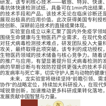
研发。该专利核心技术——敏感、特异、快速
毒抗体快速检测试纸，具备可在1min内出结果
的技术手段和产品。该技术无论在临床诊断还
展现出极高的应用价值。此次获得美国专利授
技创新、深耕前沿技术的直接成果体现。
实验室自成立以来汇聚了国内外免疫学领
围绕生命健康与生物医药产业需求，在现代免
对狂犬病毒检测技术难点，研发团队投入大量
攻关，最终取得此项突破。该专利的成功授权
生物医药领域的技术储备与核心竞争力。随着
的推广与应用，有望显著提升狂犬病毒检测的
病的早期诊断与有效防控提供更强大的技术手
的发病率与死亡率，切实守护人类与动物的健康
未来，龙实验室将继续坚持“前瞻引领、需
协作”的战略定位，持续加大科研投入，在现代
域锐意创新，加速推动更多科研成果转化落地
发展贡献中国智慧与力量。